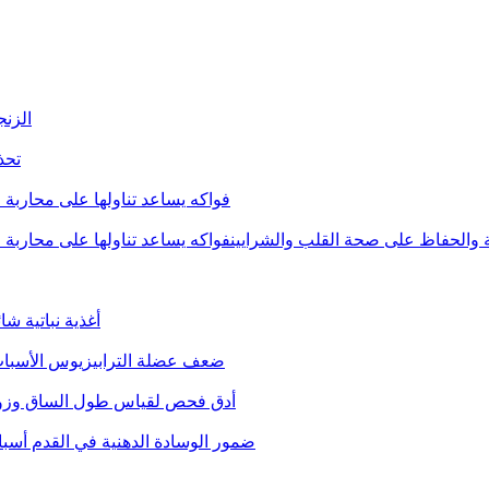
الزنج
تحذ
فواكه يساعد تناولها على محاربة
ة والحفاظ على صحة القلب والشرايينفواكه يساعد تناولها على محارب
أغذية نباتية 
ضعف عضلة الترابيزيوس الأسباب 
Scanogram أدق فحص لقياس طول الساق 
ضمور الوسادة الدهنية في القدم أس