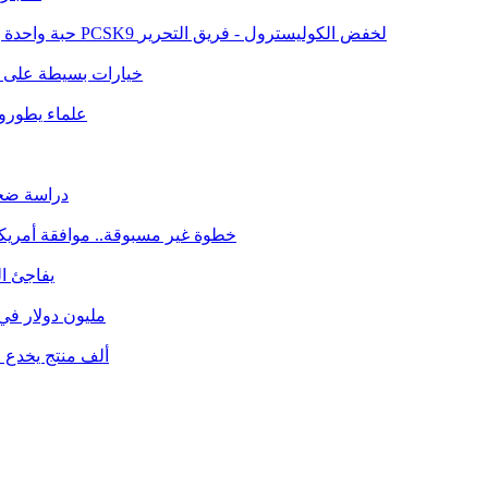
حبة واحدة يومياً بدل الحقن.. أمريكا تعتمد أول دواء فموي من فئة مثبطات PCSK9 لخفض الكوليسترول -
فريق التحرير
خيارات بسيطة على م
علماء يطورو
دراسة ضخمة
خطوة غير مسبوقة.. موافقة أمريكي
فيتامين A 
325 مليون دولار 
39 ألف منتج يخدع المست