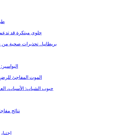
طبي
حلوى مبتكرة قد تدعم 
بريطانيا.. تحذيرات صحية من 
البواسير:
الموت المفاجئ للرضع:
حبوب الشباب: الأسباب، الع
نتائج مفاج
اختبار