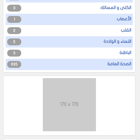
الكلى و المسالك
3
الأعصاب
1
القلب
2
النساء و الولادة
5
الباطنة
3
الصحة العامة
635
170 x 170