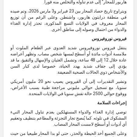
هاربور للمحار" إلى عدم تناوله والتخلص منه فورا.
ويتراوح تاريخ حصاد المحار بين 23 فبراير و3 مارس 2026، وتم صيده
في منطقة درايتون هاربور، واشنطن. وعلى الرغم من أن توزيع
المحار معروف في الولايات التسع المذكورة، تحذر إدارة الغذاء
والدواء من احتمال وصوله إلى مناطق أخرى.
فيروس نوروفيروس
ينتقل فيروس نوروفيروس شديد العدوى عبر الطعام الملوث أو
ملامسة أدوات مائدة أو أسطح لمسها شخص مصاب. وتظهر أعراضه
عادة خلال 12 إلى 48 ساعة، وتشمل الغثيان والإسهال والتقيؤ، ما قد
يؤدي إلى جفاف شديد يهدد الحياة، خصوصا لدى كبار السن
والأشخاص ذوي الحالات الصحية الضعيفة.
وتشير التقديرات إلى أن الفيروس يصيب نحو 20 مليون أمريكي
سنويا، مع تسجيل حوالي مليوني مراجعة طبية بسبب الأعراض،
ووقوع حوالي 2500 حالة تفش سنويا في الولايات المتحدة.
إجراءات السلامة
توصي إدارة الغذاء والدواء المستهلكين بعدم تناول المحار النيء
المشكوك في تلوثه. كما يُنصح تجار التجزئة والمطاعم بتنظيف وتعقيم
أي أدوات أو أسطح لامست المحار المصاب.
وعلى الجميع أخذ الحيطة والحذر، حتى لو بدا المحار طبيعيا من حيث