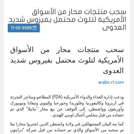
سحب منتجات محار من الأسواق
الأمريكية لتلوث محتمل بفيروس شديد
العدوى
11-03-2026
سحب منتجات محار من الأسواق
الأمريكية لتلوث محتمل بفيروس شديد
العدوى
arabic.rt.com
ودعت إدارة الغذاء والدواء الأمريكية (FDA) المطاعم ومتاجر التجزئة
في أريزونا وكاليفورنيا وفلوريدا وجورجيا وإلينوي ونيفادا ونيويورك
وأوريغون وواشنطن، إلى التوقف عن بيع محار "مانيلا" الذي تم
حصاده من قبل مجلس أعمال لومي الهندي.
كما نبه البيان المستهلكين في ولاية واشنطن الذين اشتروا محارا نيئا
تم سحبه من الأسواق والذي تم حصاده من قبل شركة "درايتون