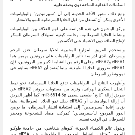
المكملات الغذائية المتاحة دون وصفة طبية.
ومع ذلك، تشير الأدلة الحديثة إلى أن "سبيرميدين" والبوليامينات
الأخرى يمكن أن تُستغل من قبل الخلايا السرطانية للنمو والانتشار.
وركز الباحثون في هذه الدراسة على فهم العلاقة بين البوليامينات
ونشاط الخلايا السرطانية، وخاصة كيفية استهلاك السرطان للسكر
لإنتاج الطاقة دون الاعتماد على الأكسجين.
واستخدم الفريق المزارع المخبرية لخلايا سرطان عنق الرحم
وسرطان الثدي لدراسة تأثير البوليامينات على بروتينين مهمين هما
eIF5A1 وeIF5A2. وعلى الرغم من التشابه الكبير بين البروتينين، فإن
eIF5A1 ضروري للخلايا الطبيعية، بينما يُعتقد أن eIF5A2 يساهم في
نمو وتطور السرطان.
وأظهرت النتائج أن البوليامينات تدفع الخلايا السرطانية نحو نمط
التحلل السكري الهوائي، وتزيد من مستويات بروتين eIF5A2 عن
طريق إزالة "كابح" طبيعي يسمى miR-6514-5p. كما أظهر الفريق
أن إزالة البوليامينات أو eIF5A2 يقلل نمو الخلايا السرطانية، بينما
يؤدي إعادة "سبيرميدين" إلى استعادة انتشار السرطان، ما يوضح
الدور المزدوج لـ"سبيرميدين" كمركب مضاد للشيخوخة ومحفز
للسرطان في الوقت نفسه.
ويقول عالم الكيمياء الحيوية، كيوهاي هيغاشي، من جامعة طوكيو
للعلوم: "يختلف النشاط البيولوجي للبوليامينات عبر eIF5A بين