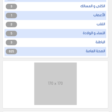
الكلى و المسالك
3
الأعصاب
1
القلب
2
النساء و الولادة
5
الباطنة
3
الصحة العامة
625
170 x 170