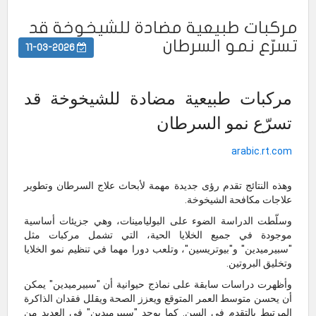
مركبات طبيعية مضادة للشيخوخة قد
تسرّع نمو السرطان
11-03-2026
مركبات طبيعية مضادة للشيخوخة قد
تسرّع نمو السرطان
arabic.rt.com
وهذه النتائج تقدم رؤى جديدة مهمة لأبحاث علاج السرطان وتطوير
علاجات مكافحة الشيخوخة.
وسلّطت الدراسة الضوء على البوليامينات، وهي جزيئات أساسية
موجودة في جميع الخلايا الحية، التي تشمل مركبات مثل
"سبيرميدين" و"بيوتريسين"، وتلعب دورا مهما في تنظيم نمو الخلايا
وتخليق البروتين.
وأظهرت دراسات سابقة على نماذج حيوانية أن "سبيرميدين" يمكن
أن يحسن متوسط العمر المتوقع ويعزز الصحة ويقلل فقدان الذاكرة
المرتبط بالتقدم في السن. كما يوجد "سبيرميدين" في العديد من