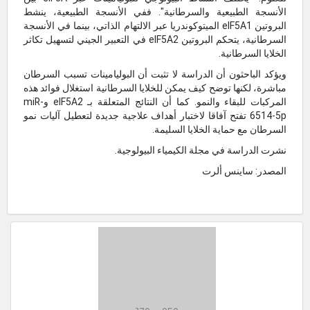
الأنسجة الطبيعية والسرطانية". ففي الأنسجة الطبيعية، ينشط
البروتين eIF5A1 الميتوكوندريا عبر الالتهام الذاتي، بينما في الأنسجة
السرطانية، يتحكم البروتين eIF5A2 في التعبير الجيني لتسهيل تكاثر
الخلايا السرطانية.
ويؤكد الباحثون أن الدراسة لا تثبت أن البوليامينات تسبب السرطان
مباشرة، لكنها توضح كيف يمكن للخلايا السرطانية استغلال فوائد هذه
المركبات للبقاء والنمو. كما أن النتائج المتعلقة بـ eIF5A2 وmiR-
6514-5p تفتح آفاقا لاختبار أهداف علاجية جديدة لتعطيل آليات نمو
السرطان مع حماية الخلايا السليمة.
نشرت الدراسة في مجلة الكيمياء البيولوجية.
المصدر: ساينس ألرت