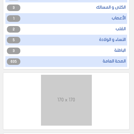
الكلى و المسالك
3
الأعصاب
1
القلب
2
النساء و الولادة
5
الباطنة
3
الصحة العامة
635
170 x 170