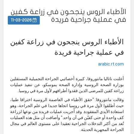
الأطباء الروس ينجحون في زراعة كفين
في عملية جراحية فريدة
11-03-2026
الأطباء الروس ينجحون في زراعة كفين
في عملية جراحية فريدة
arabic.rt.com
أعلنت ناتاليا مانتوروفا، كبيرة أخصائيي الجراحة التجميلية المستقلين
بوزارة الصحة الروسية وإدارة الصحة بموسكو، عن تنفيذ عمليات
زراعة كفين للمرضى الذين فقدوا أطرافهم لأول مرة في روسيا.
وقالت مانتوروفا: "حقق الأطباء في العاصمة الروسية اختراقا طبيا،
حيث أطلقوا لأول مرة في روسيا اتجاها جديدا في علم الجراحة، وهو
استعادة الأيدي المفقودة. وقد أُجريت عمليات فريدة من نوعها لزراعة
كف واحدة أو حتى كفيْن في آن واحد." وأضافت أن مثل هذه العمليات
تُعد من أكثر التدخلات الجراحية تعقيدا على مستوى العالم في مجال
الجراحة المجهرية الحديثة.