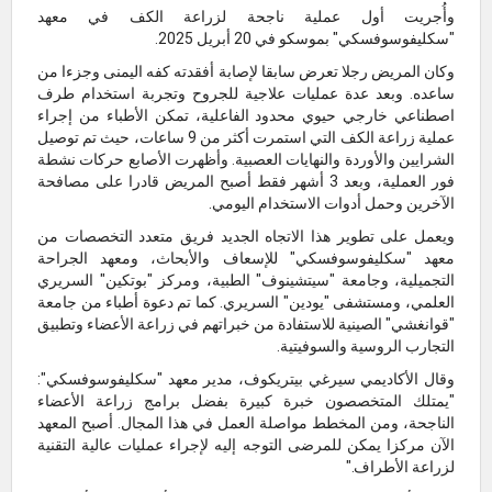
وأُجريت أول عملية ناجحة لزراعة الكف في معهد
"سكليفوسوفسكي" بموسكو في 20 أبريل 2025.
وكان المريض رجلا تعرض سابقا لإصابة أفقدته كفه اليمنى وجزءا من
ساعده. وبعد عدة عمليات علاجية للجروح وتجربة استخدام طرف
اصطناعي خارجي حيوي محدود الفاعلية، تمكن الأطباء من إجراء
عملية زراعة الكف التي استمرت أكثر من 9 ساعات، حيث تم توصيل
الشرايين والأوردة والنهايات العصبية. وأظهرت الأصابع حركات نشطة
فور العملية، وبعد 3 أشهر فقط أصبح المريض قادرا على مصافحة
الآخرين وحمل أدوات الاستخدام اليومي.
ويعمل على تطوير هذا الاتجاه الجديد فريق متعدد التخصصات من
معهد "سكليفوسوفسكي" للإسعاف والأبحاث، ومعهد الجراحة
التجميلية، وجامعة "سيتشينوف" الطبية، ومركز "بوتكين" السريري
العلمي، ومستشفى "يودين" السريري. كما تم دعوة أطباء من جامعة
"قوانغشي" الصينية للاستفادة من خبراتهم في زراعة الأعضاء وتطبيق
التجارب الروسية والسوفيتية.
وقال الأكاديمي سيرغي بيتريكوف، مدير معهد "سكليفوسوفسكي":
"يمتلك المتخصصون خبرة كبيرة بفضل برامج زراعة الأعضاء
الناجحة، ومن المخطط مواصلة العمل في هذا المجال. أصبح المعهد
الآن مركزا يمكن للمرضى التوجه إليه لإجراء عمليات عالية التقنية
لزراعة الأطراف."