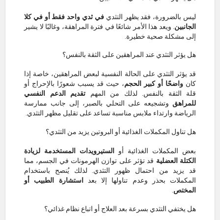
ليس بالضرورة، فقد يظهر التثدي
في ثدي واحد فقط أو في كلا
الجانبين
. ويعد هذا الأمر شائعًا في فترة المراهقة، وغالبًا لا يشير
إلى مشكلة صحية خطيرة.
هل يؤثر التثدي عند المراهقين على الثقة بالنفس؟
قد يؤثر التثدي على الحالة النفسية لبعض المراهقين، خاصة إذا
كان
واضحًا أو كبير الحجم
، حيث قد يسبب شعورًا بالإحراج أو
قلة الثقة بالنفس. لذلك من المهم
تقديم الدعم النفسي
للمراهق
وتشجيعه على التحلي بالصبر، إلى جانب ممارسة
الرياضة وارتداء ملابس مناسبة تساعد على تقليل مظهر التثدي.
هل تناول المكملات الغذائية أو البروتين يزيد من التثدي؟
بعض المكملات الغذائية أو
الستيرويدات المستخدمة لزيادة
الكتلة العضلية
قد تؤثر على توازن الهرمونات في الجسم، مما
قد يزيد من احتمال ظهور التثدي. لذلك يُنصح باستخدام
المكملات بحذر وعدم تناولها إلا بعد
استشارة الطبيب أو
المختص
.
هل يختفي التثدي بسرعة بعد العلاج أو اتباع نظام غذائي؟