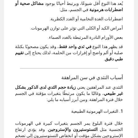
يُعد هذا النوع أقل شيوعًا، ويرتبط أحيانًا بوجود
مشاكل صحية أو
اضطرابات هرمونية
في الجسم، مثل:
اضطرابات الغدة النخامية أو الغدد الكظرية.
أمراض الكبد أو الكلى التي تؤثر على توازن الهرمونات.
بعض الأورام النادرة المرتبطة بالغدد الصماء.
قد يظهر هذا النوع
في ثدي واحد فقط
، وقد يكون مصحوبًا بكتلة
صلبة أو ألم واضح أو إفرازات من الحلمة، لذلك يحتاج إلى
تقييم
طبي دقيق
.
أسباب التثدي في سن المراهقة
التثدي عند المراهقين يعني
زيادة حجم الثدي لدى الذكور بشكل
غير طبيعي
، وغالبًا ما يكون مرتبطًا بتغيرات مؤقتة في الجسم
خلال فترة المراهقة. ومن أبرز أسبابه ما يلي:
1. التغيرات الهرمونية الطبيعية
خلال فترة البلوغ يمر الجسم بتغيرات كبيرة في الهرمونات
الجنسية مثل
التستوستيرون والإستروجين
. وقد يؤدي ارتفاع
الإستروجين بشكل مؤقت أو انخفاض التستوستيرون إلى تضخم