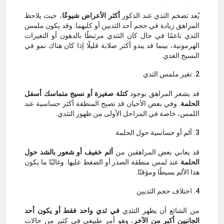
يُعد تضخم الثدي عند الذكور
أكثر الأعراض شيوعًا
، حيث يلاحظ
المراهق زيادة في حجم أحد الثديين أو كليهما. وقد يكون ملمس
الثدي ناعمًا في حال كان التثدي مرتبطًا بالدهون أو التغيرات
الهرمونية، بينما قد يبدو أكثر صلابة قليلًا إذا كان هناك نمو في
النسيج الغدي.
2. تغير ملمس الثدي
قد يشعر المراهق بوجود
كتلة صغيرة أو نسيج متماسك أسفل
الحلمة
. وفي بعض الأحيان قد تصبح المنطقة أكثر حساسية عند
اللمس، خاصة في المراحل الأولى من ظهور التثدي.
3. ألم أو حساسية حول الحلمة
قد يعاني بعض المراهقين من
ألم خفيف أو شعور بالشد حول
الحلمة
عند لمس منطقة الصدر أو الضغط عليها. وغالبًا ما يكون
هذا الألم بسيطًا ومؤقتًا.
4. اختلاف حجم الثديين
من الشائع أن يظهر التثدي
في ثدي واحد فقط أو يكون أحد
الجانبين أكبر من الآخر
، وهو أمر طبيعي في كثير من حالات