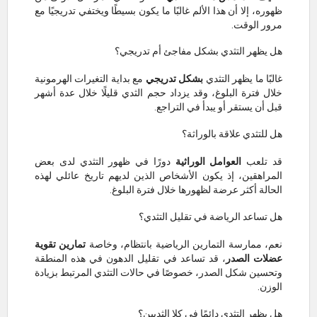
ظهوره، إلا أن هذا الألم غالبًا ما يكون بسيطًا ويختفي تدريجيًا مع
مرور الوقت.
هل يظهر التثدي بشكل مفاجئ أم تدريجي؟
غالبًا ما يظهر التثدي
بشكل تدريجي
مع بداية التغيرات الهرمونية
خلال فترة البلوغ، وقد يزداد حجم الثدي قليلًا خلال عدة أشهر
قبل أن يستقر أو يبدأ في التراجع.
هل للتثدي علاقة بالوراثة؟
قد تلعب
العوامل الوراثية
دورًا في ظهور التثدي لدى بعض
المراهقين، إذ يكون الأشخاص الذين لديهم تاريخ عائلي لهذه
الحالة أكثر عرضة لظهورها خلال فترة البلوغ.
هل تساعد الرياضة في تقليل التثدي؟
نعم، ممارسة التمارين الرياضية بانتظام، وخاصة
تمارين تقوية
عضلات الصدر
، قد تساعد في تقليل الدهون في هذه المنطقة
وتحسين شكل الصدر، خصوصًا في حالات التثدي المرتبط بزيادة
الوزن.
هل يظهر التثدي دائمًا في كلا الثديين؟