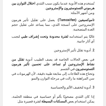
تُستخدم هذه الأدوية عندما يكون سبب التثدي
اختلال التوازن بين
هرموني التستوستيرون والإستروجين
.
ومن أشهر الأمثلة:
تاموكسيفين (Tamoxifen)
: يعمل على تقليل تأثير هرمون
الإستروجين على أنسجة الثدي، مما يساعد على تقليل حجم
الغدة المتضخمة.
غالبًا يتم استخدامه
لفترة محدودة وتحت إشراف طبي
لتجنب
أي آثار جانبية.
2. أدوية تقلل تأثير الإستروجين
في بعض الحالات الخاصة قد يصف الطبيب أدوية
تقلل من
نشاط الإستروجين أو تساعد على تحسين تأثير هرمون
التستوستيرون
في الجسم.
وتحتاج هذه العلاجات إلى متابعة طبية دقيقة، لأن الهرمونات في
سن المراهقة ما زالت في مرحلة التوازن والنمو.
3. أدوية لتخفيف الألم والحساسية
إذا كان التثدي مصحوبًا بألم أو حساسية في منطقة الحلمة،
يمكن استخدام بعض
المسكنات البسيطة
لفترة قصيرة مثل: