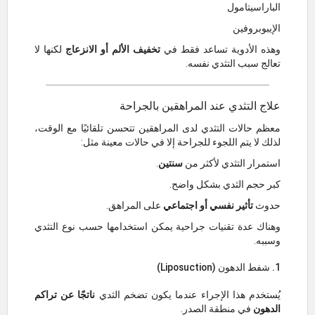
الباراسيتامول
الإيبوبروفين
وهذه الأدوية تساعد فقط في
تخفيف الألم أو الانزعاج
لكنها لا
تعالج سبب التثدي نفسه.
علاج التثدي عند المراهقين بالجراحة
معظم حالات التثدي لدى المراهقين تتحسن تلقائيًا مع الوقت،
لذلك لا يتم اللجوء للجراحة إلا في حالات معينة مثل:
استمرار التثدي لأكثر من
سنتين
.
كبر حجم الثدي بشكل واضح.
حدوث
تأثير نفسي أو اجتماعي
على المراهق.
وهناك عدة تقنيات جراحية يمكن استخدامها حسب نوع التثدي
وسببه.
1. شفط الدهون (Liposuction)
يُستخدم هذا الإجراء عندما يكون تضخم الثدي
ناتجًا عن تراكم
الدهون
في منطقة الصدر.