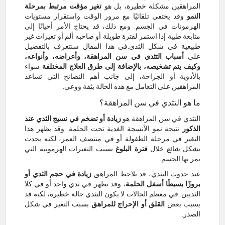
المراهقين مشكلة خطيرة، بل هو
تغير مؤقت مرتبط بمرحلة
النمو
وقد يختفي تلقائيًا مع مرور الوقت واستقرار مستويات
الهرمونات في الجسم. ومع ذلك، قد يحتاج الأمر أحيانًا إلى
متابعة طبية إذا استمر لفترة طويلة أو صاحبه ألم أو تغيرات غير
طبيعية في شكل الثدي.في هذا المقال سنتعرف بالتفصيل
على
أسباب التثدي في سن المراهقة، وأعراضه، وأنواعه،
وكيف يتم تشخيصه، بالإضافة إلى طرق العلاج المختلفة
سواء
بالأدوية أو الجراحة، إلى جانب أهم النصائح التي تساعد
المراهقين على التعامل مع هذه الحالة بثقة ووعي.
ما هو التثدي في سن المراهقة؟
التثدي في سن المراهقة هو
زيادة أو تضخم في نسيج الثدي عند
الذكور
نتيجة نمو الأنسجة الغدية تحت الحلمة. وقد يظهر هذا
التغير في مرحلة الطفولة أو في منتصف العمر، لكنه يحدث
بشكل شائع خلال
فترة البلوغ
بسبب التغيرات الهرمونية التي
يمر بها الجسم.
عند حدوث التثدي، قد يلاحظ المراهق
زيادة في حجم الثدي أو
بروزًا بسيطًا أسفل الحلمة
، وقد يظهر في ثدي واحد أو في كلا
الثديين. في معظم الحالات لا يكون التثدي حالة خطيرة، لكنه قد
يسبب بعض
القلق أو الإحراج للمراهق
بسبب التغير في شكل
الصدر.