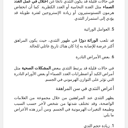
في حالات قليلة قد يكون التثدي ناتجًا عن
اختلال في عمل الغدد
الصماء
مثل الغدة النخامية أو الغدد الكظرية. كما أن انخفاض
هرمون التستوستيرون أو زيادة الإستروجين لفترة طويلة قد
يؤدي إلى استمرار التثدي.
5. العوامل الوراثية
قد تلعب
الوراثة دورًا
في ظهور التثدي، حيث يكون المراهق
أكثر عرضة للإصابة به إذا كان هناك تاريخ عائلي للحالة.
6. بعض الأمراض النادرة
في حالات قليلة قد يرتبط التثدي ببعض
المشكلات الصحية
مثل
أمراض الكبد أو اضطرابات الغدد الصماء أو بعض الأورام النادرة
التي تؤثر على التوازن الهرموني في الجسم.
أعراض التثدي في سن المراهقة
يظهر التثدي عند المراهقين من خلال مجموعة من العلامات
الواضحة، وقد تختلف شدتها من شخص لآخر حسب السبب
وطبيعة التغيرات الهرمونية في الجسم. ومن أبرز هذه الأعراض
ما يلي:
1. زيادة حجم الثدي