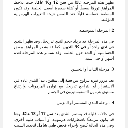
تظهر هذه المرحلة غالبًا بين
سن 12 و16 عامًا
، حيث يلاحظ
المراهق تورمًا بسيطًا أو كتلة صغيرة أسفل الحلمة. وقد تكون
المنطقة حساسة قليلًا عند اللمس نتيجة التغيرات الهرمونية
المؤقتة.
2. المرحلة المتوسطة
في هذه المرحلة قد يزداد حجم الثدي تدريجيًا، وقد يظهر التثدي
في
ثدي واحد أو في كلا الثديين
. كما قد يشعر المراهق ببعض
الحساسية أو الشد حول الحلمة. وقد تستمر هذه المرحلة لعدة
أشهر أو حتى سنة.
3. مرحلة الثبات أو التحسن
بعد مرور فترة تتراوح بين
سنة إلى سنتين
، يبدأ التثدي عادة في
الاستقرار أو التراجع تدريجيًا مع توازن الهرمونات وارتفاع
مستوى هرمون التستوستيرون في الجسم.
4. مرحلة التثدي المستمر أو المزمن
في حالات قليلة قد يستمر التثدي بعد
سن 17 أو 18 عامًا
، وهنا
قد يكون مرتبطًا باضطرابات هرمونية أو أسباب طبية أخرى.
وفي هذه الحالة يُنصح بإجراء
فحص طبي شامل
لتحديد السبب