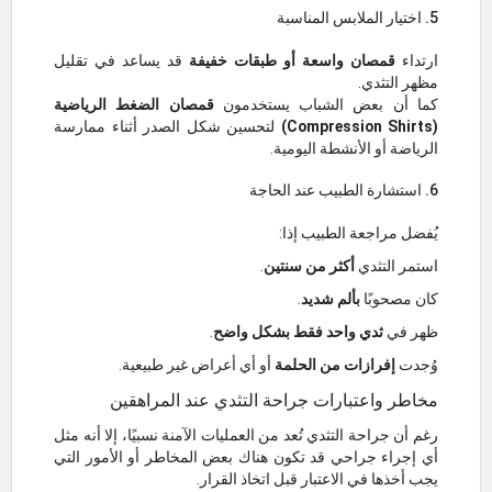
5. اختيار الملابس المناسبة
ارتداء
قمصان واسعة أو طبقات خفيفة
قد يساعد في تقليل
مظهر التثدي.
كما أن بعض الشباب يستخدمون
قمصان الضغط الرياضية
(Compression Shirts)
لتحسين شكل الصدر أثناء ممارسة
الرياضة أو الأنشطة اليومية.
6. استشارة الطبيب عند الحاجة
يُفضل مراجعة الطبيب إذا:
استمر التثدي
أكثر من سنتين
.
كان مصحوبًا
بألم شديد
.
ظهر في
ثدي واحد فقط بشكل واضح
.
وُجدت
إفرازات من الحلمة
أو أي أعراض غير طبيعية.
مخاطر واعتبارات جراحة التثدي عند المراهقين
رغم أن جراحة التثدي تُعد من العمليات الآمنة نسبيًا، إلا أنه مثل
أي إجراء جراحي قد تكون هناك بعض المخاطر أو الأمور التي
يجب أخذها في الاعتبار قبل اتخاذ القرار.