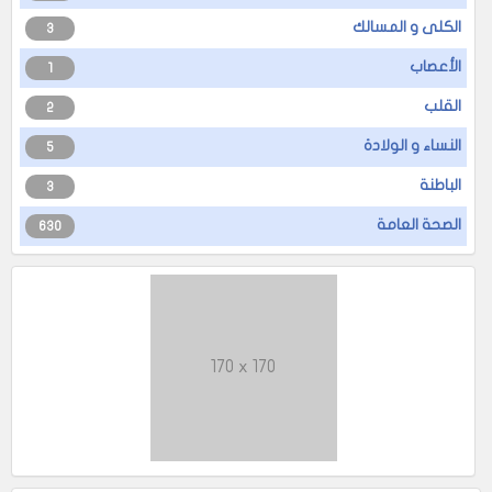
الكلى و المسالك
3
الأعصاب
1
القلب
2
النساء و الولادة
5
الباطنة
3
الصحة العامة
630
170 x 170