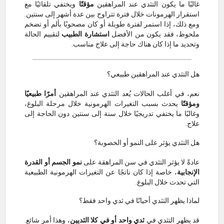
غالبًا ما يكون التثدي عند المراهقين
مؤقتًا
ويختفي تلقائيًا مع
استقرار الهرمونات خلال فترة تتراوح بين عدة أشهر إلى سنتين.
ومع ذلك، إذا استمر لفترة طويلة أو كان مصحوبًا بألم أو تضخم
ملحوظ، فقد يكون من الأفضل
استشارة الطبيب
لتقييم الحالة
وتحديد ما إذا كان هناك حاجة إلى علاج مناسب.
هل التثدي عند المراهقين طبيعي؟
نعم، في أغلب الحالات يُعد التثدي عند المراهقين
أمرًا طبيعيًا
ومؤقتًا
يحدث بسبب التغيرات الهرمونية خلال مرحلة البلوغ،
وغالبًا ما يختفي تدريجيًا خلال سنة إلى سنتين دون الحاجة إلى
علاج.
هل التثدي يؤثر على النمو أو الخصوبة؟
عادةً لا يؤثر التثدي في سن المراهقة على
نمو الجسم أو القدرة
الإنجابية
، خاصة إذا كان ناتجًا عن التغيرات الهرمونية الطبيعية
التي تحدث خلال البلوغ.
لماذا يظهر التثدي أحيانًا في ثدي واحد فقط؟
قد يظهر التثدي في
ثدي واحد أو في كلا الثديين
، وهذا أمر شائع.