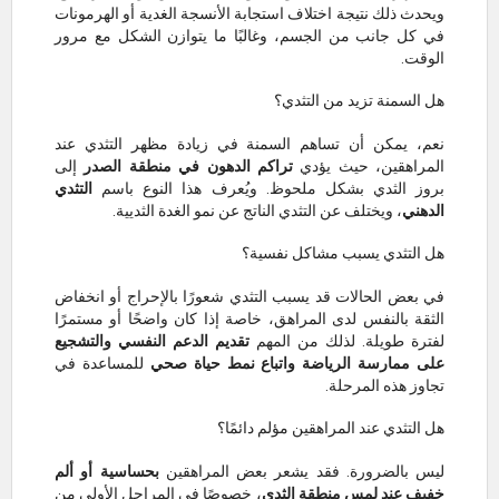
ويحدث ذلك نتيجة اختلاف استجابة الأنسجة الغدية أو الهرمونات
في كل جانب من الجسم، وغالبًا ما يتوازن الشكل مع مرور
الوقت.
هل السمنة تزيد من التثدي؟
نعم، يمكن أن تساهم السمنة في زيادة مظهر التثدي عند
المراهقين، حيث يؤدي
تراكم الدهون في منطقة الصدر
إلى
بروز الثدي بشكل ملحوظ. ويُعرف هذا النوع باسم
التثدي
الدهني
، ويختلف عن التثدي الناتج عن نمو الغدة الثديية.
هل التثدي يسبب مشاكل نفسية؟
في بعض الحالات قد يسبب التثدي شعورًا بالإحراج أو انخفاض
الثقة بالنفس لدى المراهق، خاصة إذا كان واضحًا أو مستمرًا
لفترة طويلة. لذلك من المهم
تقديم الدعم النفسي والتشجيع
على ممارسة الرياضة واتباع نمط حياة صحي
للمساعدة في
تجاوز هذه المرحلة.
هل التثدي عند المراهقين مؤلم دائمًا؟
ليس بالضرورة. فقد يشعر بعض المراهقين
بحساسية أو ألم
خفيف عند لمس منطقة الثدي
، خصوصًا في المراحل الأولى من