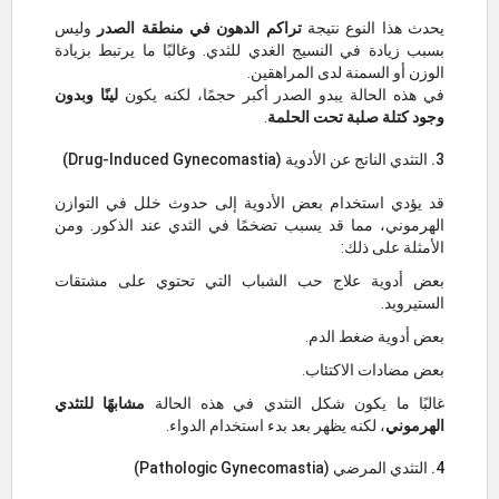
يحدث هذا النوع نتيجة
تراكم الدهون في منطقة الصدر
وليس
بسبب زيادة في النسيج الغدي للثدي. وغالبًا ما يرتبط بزيادة
الوزن أو السمنة لدى المراهقين.
في هذه الحالة يبدو الصدر أكبر حجمًا، لكنه يكون
لينًا وبدون
وجود كتلة صلبة تحت الحلمة
.
3. التثدي الناتج عن الأدوية (Drug-Induced Gynecomastia)
قد يؤدي استخدام بعض الأدوية إلى حدوث خلل في التوازن
الهرموني، مما قد يسبب تضخمًا في الثدي عند الذكور. ومن
الأمثلة على ذلك:
بعض أدوية علاج حب الشباب التي تحتوي على مشتقات
الستيرويد.
بعض أدوية ضغط الدم.
بعض مضادات الاكتئاب.
غالبًا ما يكون شكل التثدي في هذه الحالة
مشابهًا للتثدي
الهرموني
، لكنه يظهر بعد بدء استخدام الدواء.
4. التثدي المرضي (Pathologic Gynecomastia)