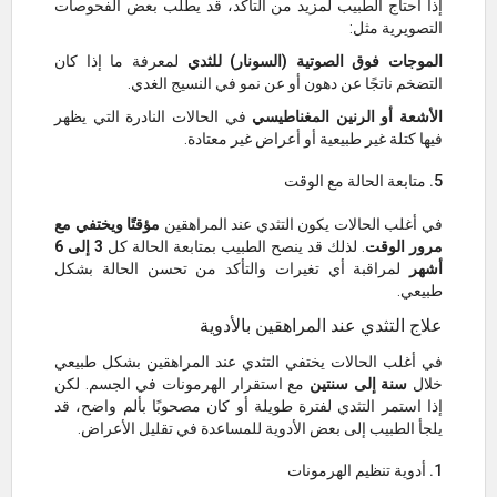
إذا احتاج الطبيب لمزيد من التأكد، قد يطلب بعض الفحوصات
التصويرية مثل:
الموجات فوق الصوتية (السونار) للثدي
لمعرفة ما إذا كان
التضخم ناتجًا عن دهون أو عن نمو في النسيج الغدي.
الأشعة أو الرنين المغناطيسي
في الحالات النادرة التي يظهر
فيها كتلة غير طبيعية أو أعراض غير معتادة.
5. متابعة الحالة مع الوقت
في أغلب الحالات يكون التثدي عند المراهقين
مؤقتًا ويختفي مع
مرور الوقت
. لذلك قد ينصح الطبيب بمتابعة الحالة كل
3 إلى 6
أشهر
لمراقبة أي تغيرات والتأكد من تحسن الحالة بشكل
طبيعي.
علاج التثدي عند المراهقين بالأدوية
في أغلب الحالات يختفي التثدي عند المراهقين بشكل طبيعي
خلال
سنة إلى سنتين
مع استقرار الهرمونات في الجسم. لكن
إذا استمر التثدي لفترة طويلة أو كان مصحوبًا بألم واضح، قد
يلجأ الطبيب إلى بعض الأدوية للمساعدة في تقليل الأعراض.
1. أدوية تنظيم الهرمونات