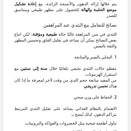
يتم خلالها إزالة الدهون والأنسجة الزائدة، مع
إعادة تشكيل
موضع الحلمة والهالة
للحصول على مظهر طبيعي ومتناسق
للصدر.
نصائح للتعامل مع التثدي عند المراهقين
التثدي في سن المراهقة غالبًا حالة
طبيعية ومؤقتة
، لكن اتباع
بعض النصائح يمكن أن يساعد في تقليل القلق وتحسين المظهر
والثقة بالنفس.
1. التحلي بالصبر والمتابعة
معظم حالات التثدي تختفي تلقائيًا خلال
سنة إلى سنتين
مع
استقرار الهرمونات.
من المفيد متابعة حجم الثدي من وقت لآخر لمعرفة ما إذا كان
هناك
تحسن تدريجي
.
2. الحفاظ على وزن صحي
الاهتمام بالنظام الغذائي يساعد على تقليل التثدي المرتبط
بتراكم الدهون. لذلك يُنصح بـ:
تناول أطعمة صحية مثل الخضروات والفواكه والبروتينات.