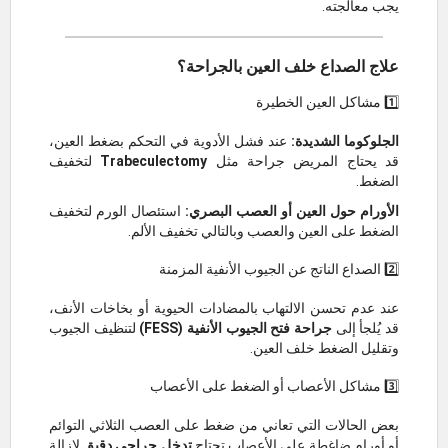
يجب معالجته.
علاج الصداع خلف العين بالجراحة؟
1️⃣ مشاكل العين الخطيرة
الجلوكوما الشديدة:
عند فشل الأدوية في التحكم بضغط العين،
قد يحتاج المريض جراحة مثل
Trabeculectomy
لتخفيف
الضغط.
الأورام حول العين أو العصب البصري:
استئصال الورم لتخفيف
الضغط على العين والعصب وبالتالي تخفيف الألم.
2️⃣ الصداع الناتج عن الجيوب الأنفية المزمنة
عند عدم تحسن الالتهاب بالمضادات الحيوية أو بخاخات الأنف،
قد يُلجأ إلى
جراحة فتح الجيوب الأنفية (FESS)
لتنظيف الجيوب
وتقليل الضغط خلف العين.
3️⃣ مشاكل الأعصاب أو الضغط على الأعصاب
بعض الحالات التي تعاني من ضغط على العصب الثلاثي التوائم
أو أورام ضاغطة على الأعصاب تحتاج
تدخل جراحي دقيق
لإزالة