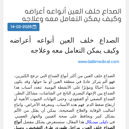
الصداع خلف العين أنواعه أعراضه
وكيف يمكن التعامل معه وعلاجه
14-03-2026
الصداع خلف العين أنواعه أعراضه
وكيف يمكن التعامل معه وعلاجه
www.dalilimedical.com
الصداع خلف العين من أكثر أنواع الصداع التي تزعج الكثيرين،
فهو ألم يتركز عادةً في منطقة العين أو ما حولها، وقد يكون
شديدًا أحيانًا ومؤثرًا على الأنشطة اليومية. تتعدد أسباب هذا
الصداع بين الإجهاد البصري الناتج عن الشاشات، مشاكل النظر،
الصداع النصفي أو العنقودي، وحتى التهابات الجيوب الأنفية أو
ارتفاع ضغط الدم. فهم هذه الأسباب، ومعرفة الأعراض، واتباع
أساليب الوقاية والعلاج الصحيحة، يمكن أن يقلل من الألم
بشكل كبير ويحافظ على صحة العينين والجهاز العصبي.
في
دليلى ميديكال
هذا المقال، سنستعرض بشكل مفصل
أنواع
الصداع خلف العين، مراحل ظهوره، طرق التشخيص، وسبل