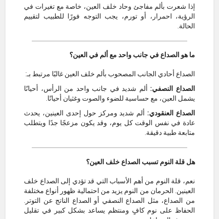
إذا شعرت بألم مفاجئ وحاد خلف العين، خاصة مع تغيرات في
الرؤية، احمرار، أو تورم، يجب التوجه فورًا للطبيب لتقييم
الحالة.
ما هو الصداع في جانب واحد مع ألم في العين؟
الصداع أحادي الجانب المصحوب بألم خلف العين غالبًا مرتبط بـ:
الصداع النصفي:
ألم شديد في جانب واحد من الرأس، أحيانًا
يشمل العين، مع حساسية للضوء والصوت وغثيان أحيانًا.
الصداع العنقودي:
ألم شديد ومركز حول إحدى العينين، يحدث
عادة في نفس الوقت كل يوم، وقد يكون مزعجًا جدًا ويتطلب
متابعة طبية دقيقة.
هل قلة النوم تسبب الصداع خلف العين؟
نعم، قلة النوم من أهم الأسباب التي قد تؤدي إلى الصداع خلف
العينين. الحرمان من النوم يزيد من احتمالية ظهور أنواع مختلفة
من الصداع، مثل الصداع النصفي أو الصداع الناتج عن التوتر.
الحفاظ على نوم كافٍ ومنتظم يساعد بشكل كبير في تقليل