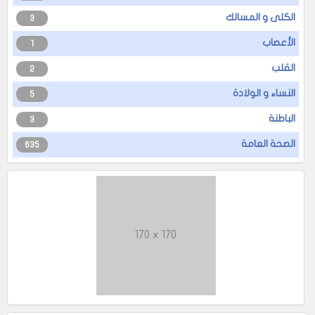
الكلى و المسالك
3
الأعصاب
1
القلب
2
النساء و الولادة
5
الباطنة
3
الصحة العامة
635
170 x 170