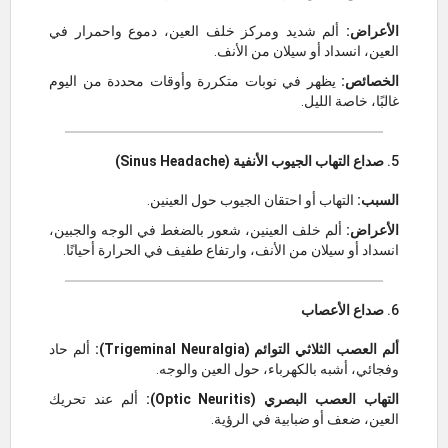
الأعراض:
ألم شديد ومركز خلف العين، دموع واحمرار في
العين، انسداد أو سيلان من الأنف.
الخصائص:
يظهر في نوبات متكررة وأوقات محددة من اليوم
غالبًا، خاصة الليل.
5.
صداع التهاب الجيوب الأنفية (Sinus Headache)
السبب:
التهاب أو احتقان الجيوب حول العينين.
الأعراض:
ألم خلف العينين، شعور بالضغط في الوجه والجبين،
انسداد أو سيلان من الأنف، وارتفاع طفيف في الحرارة أحيانًا.
6.
صداع الأعصاب
ألم العصب الثلاثي التوائم (Trigeminal Neuralgia):
ألم حاد
وفجائي، أشبه بالكهرباء، حول العين والوجه.
التهاب العصب البصري (Optic Neuritis):
ألم عند تحريك
العين، ضعف أو ضبابية في الرؤية.