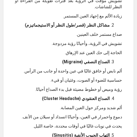
تشويش مؤقت في الرؤية بعد فترات طويلة من القراءة أو
النظر للشاشات.
زيادة الألم مع إجهاد العين المستمر.
مشاكل النظر (قصر/طول النظر أو الاستيجماتيزم)
صداع مستمر خلف العينين.
تشويش في الرؤية، وأحيانًا رؤية مزدوجة.
الحاجة إلى حك العين عند الإرهاق.
الصداع النصفي (Migraine)
ألم نابض أو خافق غالبًا في عين واحدة أو جانب من الرأس.
حساسية للضوء أو الصوت، وغثيان أو قيء.
رؤية وميض أو خطوط مضيئة قبل بدء الصداع أحيانًا.
الصداع العنقودي (Cluster Headache)
ألم شديد ومركز حول العين المصابة.
دموع واحمرار في العين، وأحيانًا انسداد أو سيلان من الأنف.
يحدث في نوبات غالبًا في أوقات محددة، خاصة الليل.
التهاب الجيوب الأنفية (Sinusitis)