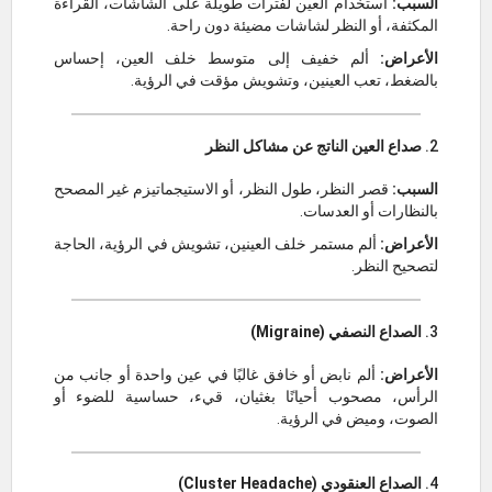
السبب:
استخدام العين لفترات طويلة على الشاشات، القراءة
المكثفة، أو النظر لشاشات مضيئة دون راحة.
الأعراض:
ألم خفيف إلى متوسط خلف العين، إحساس
بالضغط، تعب العينين، وتشويش مؤقت في الرؤية.
2.
صداع العين الناتج عن مشاكل النظر
السبب:
قصر النظر، طول النظر، أو الاستيجماتيزم غير المصحح
بالنظارات أو العدسات.
الأعراض:
ألم مستمر خلف العينين، تشويش في الرؤية، الحاجة
لتصحيح النظر.
3.
الصداع النصفي (Migraine)
الأعراض:
ألم نابض أو خافق غالبًا في عين واحدة أو جانب من
الرأس، مصحوب أحيانًا بغثيان، قيء، حساسية للضوء أو
الصوت، وميض في الرؤية.
4.
الصداع العنقودي (Cluster Headache)