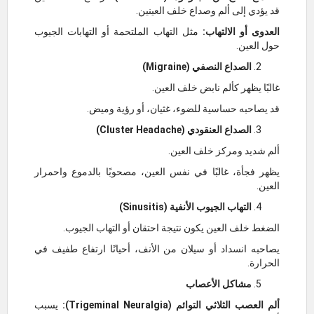
قد يؤدي إلى ألم وصداع خلف العينين.
العدوى أو الالتهاب:
مثل التهاب الملتحمة أو التهابات الجيوب
حول العين.
الصداع النصفي (Migraine)
غالبًا يظهر كألم نابض خلف العين.
قد يصاحبه حساسية للضوء، غثيان، أو رؤية وميض.
الصداع العنقودي (Cluster Headache)
ألم شديد ومركز خلف العين.
يظهر فجأة، غالبًا في نفس العين، مصحوبًا بالدموع واحمرار
العين.
التهاب الجيوب الأنفية (Sinusitis)
الضغط خلف العين يكون نتيجة احتقان أو التهاب الجيوب.
يصاحبه انسداد أو سيلان من الأنف، أحيانًا ارتفاع طفيف في
الحرارة.
مشاكل الأعصاب
ألم العصب الثلاثي التوائم (Trigeminal Neuralgia):
يسبب