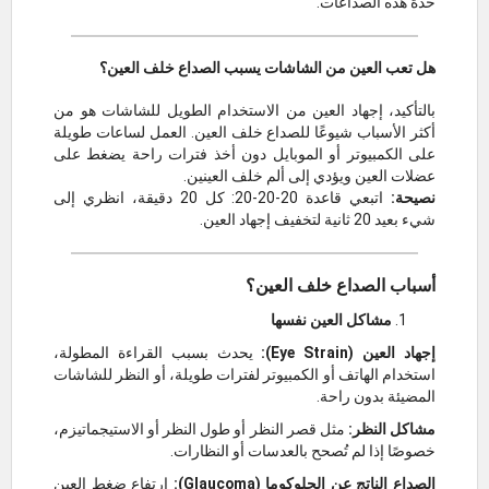
حدة هذه الصداعات.
هل تعب العين من الشاشات يسبب الصداع خلف العين؟
بالتأكيد، إجهاد العين من الاستخدام الطويل للشاشات هو من
أكثر الأسباب شيوعًا للصداع خلف العين. العمل لساعات طويلة
على الكمبيوتر أو الموبايل دون أخذ فترات راحة يضغط على
عضلات العين ويؤدي إلى ألم خلف العينين.
نصيحة:
اتبعي قاعدة 20-20-20: كل 20 دقيقة، انظري إلى
شيء بعيد 20 ثانية لتخفيف إجهاد العين.
أسباب الصداع خلف العين؟
مشاكل العين نفسها
إجهاد العين (Eye Strain):
يحدث بسبب القراءة المطولة،
استخدام الهاتف أو الكمبيوتر لفترات طويلة، أو النظر للشاشات
المضيئة بدون راحة.
مشاكل النظر:
مثل قصر النظر أو طول النظر أو الاستيجماتيزم،
خصوصًا إذا لم تُصحح بالعدسات أو النظارات.
الصداع الناتج عن الجلوكوما (Glaucoma):
ارتفاع ضغط العين