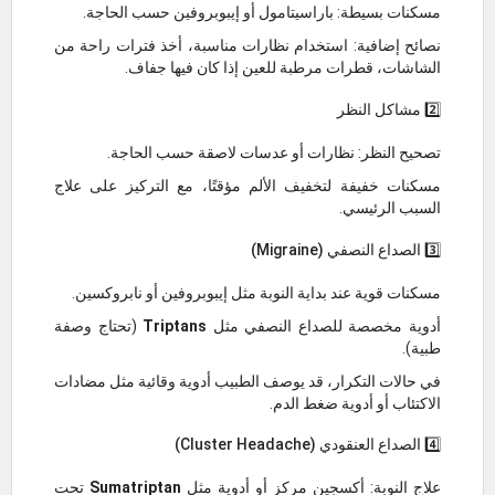
مسكنات بسيطة: باراسيتامول أو إيبوبروفين حسب الحاجة.
نصائح إضافية: استخدام نظارات مناسبة، أخذ فترات راحة من
الشاشات، قطرات مرطبة للعين إذا كان فيها جفاف.
2️⃣ مشاكل النظر
تصحيح النظر: نظارات أو عدسات لاصقة حسب الحاجة.
مسكنات خفيفة لتخفيف الألم مؤقتًا، مع التركيز على علاج
السبب الرئيسي.
3️⃣ الصداع النصفي (Migraine)
مسكنات قوية عند بداية النوبة مثل إيبوبروفين أو نابروكسين.
أدوية مخصصة للصداع النصفي مثل
Triptans
(تحتاج وصفة
طبية).
في حالات التكرار، قد يوصف الطبيب أدوية وقائية مثل مضادات
الاكتئاب أو أدوية ضغط الدم.
4️⃣ الصداع العنقودي (Cluster Headache)
علاج النوبة: أكسجين مركز أو أدوية مثل
Sumatriptan
تحت