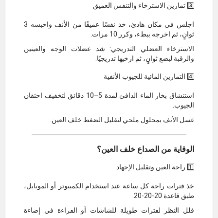
3️⃣ تمارين الاسترخاء والتنفس العميق
اجلس في مكان هادئ، خذ نفسًا عميقًا من الأنف واحبسه 3
ثوانٍ، ثم اخرجه ببطء، وكرر 10 مرات.
الاسترخاء العضلي التدريجي: شد عضلات الوجه والعينين
والرقبة لبضع ثوانٍ، ثم ارخيها تدريجيًا.
4️⃣ التمارين المائية للجيوب الأنفية
استنشاق بخار الماء الدافئ لمدة 5–10 دقائق لتخفيف احتقان
الجيوب.
غسل الأنف بمحلول ملحي لتقليل الضغط خلف العين.
الوقاية من الصداع خلف العين؟
1️⃣ راحة العين وتقليل الإجهاد
خذ فترات راحة كل ساعة عند استخدام الكمبيوتر أو الموبايل،
طبق قاعدة 20-20-20.
قلل النظر لفترات طويلة للشاشات أو القراءة في إضاءة