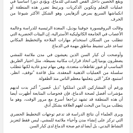
ويقع الحُصين داخل الفص الصدغي للدماغ، ويؤدي دورا أساسيا في
عمليات التعلم وتكوين الذكريات. ويرتبط تضرر هذه المنطقة أو
انكماشها السريع بمرض ألزهايمر، وهو الشكل الأكثر شيوعا من
الخرف.
وقالت البروفيسورة جوفينا بوديل، المعدة الرئيسية للدراسة وعالمة
الأعصاب في الجامعة الكاثوليكية الأسترالية، إن البيئات الحضرية التي
تتطلب من السكان استخدام مهارات الملاحة والتخطيط المكاني
تساعد على تنشيط مناطق مهمة في الدماغ.
وأوضحت أن كبار السن الذين يعيشون في مدن ملائمة للمشي
يضطرون يوميا إلى اتخاذ قرارات مكانية بسيطة، مثل اختيار الطريق
المناسب أو عبور تقاطعات متعددة، وهي مهام تبدو عادية لكنها تتطلب
سلسلة من العمليات الذهنية المعقدة، مثل قاعدة "توقف، انظر،
استمع، فكر" التي يتعلمها معظم الناس منذ الطفولة.
ورغم أن المشاركين الذين امتلكوا "ذيل حُصين" أكبر بدت لديهم
مؤشرات أفضل لصحة الدماغ، فإن فحوصات المتابعة أظهرت أيضا
أن هذه المنطقة قد تشهد تراجعا أسرع مع مرور الوقت، وهو ما
يتطلب مزيدا من البحث لفهم العلاقة بشكل أدق.
ويرى العلماء أن نتائج الدراسة قد تدعم توجهات التخطيط الحضري
التي تركز على إنشاء مدن وأحياء ملائمة للمشي، ليس فقط لتعزيز
النشاط البدني، بل أيضا لدعم صحة الدماغ لدى كبار السن.