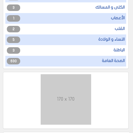
الكلى و المسالك
3
الأعصاب
1
القلب
2
النساء و الولادة
5
الباطنة
3
الصحة العامة
630
170 x 170