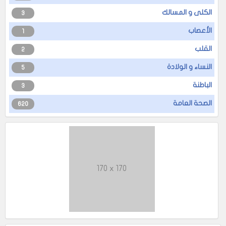
الكلى و المسالك
3
الأعصاب
1
القلب
2
النساء و الولادة
5
الباطنة
3
الصحة العامة
620
170 x 170