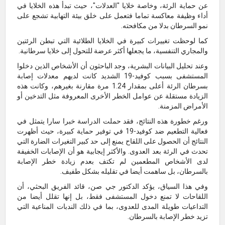
عن حماية الرئة، وخاصة خلايا "العدلات"، حيث تبدأ هذه الخلايا في
أداء وظيفة معاكسة تماما فتعمل على خلق بيئة التهابية تشجع على
نمو السرطان بدلا من مكافحته.
كما لوحظت تغييرات كبيرة في الخلايا الطلائية التي تبطن الرئتين
والمجاري التنفسية، ما يجعلها أكثر عرضة للتحول إلى خلايا سرطانية.
وعند تحليل البيانات البشرية، وجد الباحثون أن الأشخاص الذين دخلوا
المستشفى بسبب كوفيد-19 الشديد كانت لديهم معدلات إصابة
بسرطان الرئة أعلى بمقدار 1.24 مرة مقارنة بغيرهم، وكانت هذه
الزيادة مستقلة عن عوامل الخطر الأخرى المعروفة مثل التدخين أو
الأمراض المزمنة.
ورغم خطورة هذه النتائج، فقد حملت الدراسة خبرا سارا يتمثل في
فعالية التطعيم ضد كوفيد-19 في توفير حماية كبيرة، حيث أظهرت
النتائج أن الحصول على اللقاح يمنع إلى حد كبير التغيرات الضارة التي
تحدث في الرئة بعد العدوى. والأكثر إيجابية هو أن الإصابات الخفيفة
لدى الأشخاص المطعمين لم تكتف بعدم زيادة خطر الإصابة
بالسرطان، بل ساهمت أيضا في تقليله بشكل طفيف.
وفي هذا السياق، يؤكد الدكتور جي صن، قائد الفريق البحثي، أن
اللقاحات لا تمنع دخول المستشفى فقط، بل إنها تقلل أيضا من
التداعيات طويلة المدى للعدوى، بما في ذلك الندبات المناعية التي
تزيد خطر الإصابة بالسرطان.