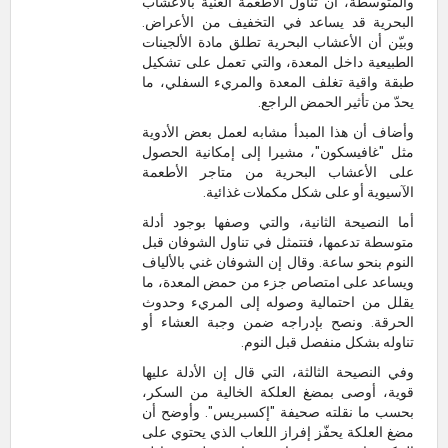
والمتوسطة، أن تناول الأطعمة الغنية بالأعشاب
البحرية قد يساعد في التخفيف من الأعراض.
وبيّن أن الأعشاب البحرية تطلق مادة الألجينات
الطبيعية داخل المعدة، والتي تعمل على تشكيل
طبقة واقية تغلف المعدة والمريء السفلي، ما
يحدّ من تأثير الحمض الراجع.
وأضاف أن هذا المبدأ مشابه لعمل بعض الأدوية
مثل "غافيسكون"، مشيرا إلى إمكانية الحصول
على الأعشاب البحرية من متاجر الأطعمة
الآسيوية أو على شكل مكملات غذائية.
أما النصيحة الثانية، والتي وصفها بوجود أدلة
متوسطة تدعمها، فتتمثل في تناول الشوفان قبل
النوم بنحو ساعة. وقال إن الشوفان غني بالألياف
ويساعد على امتصاص جزء من حمض المعدة، ما
يقلل من احتمالية وصوله إلى المريء وحدوث
الحرقة. ونصح بإدراجه ضمن وجبة العشاء أو
تناوله بشكل منفصل قبل النوم.
وفي النصيحة الثالثة، التي قال إن الأدلة عليها
قوية، أوصى بمضغ العلكة الخالية من السكر،
بحسب ما نقلته صحيفة "إكسبريس". وأوضح أن
مضغ العلكة يحفّز إفراز اللعاب الذي يحتوي على