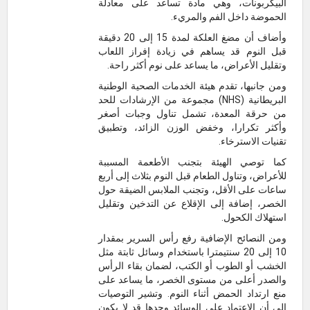
البيكربونات، وهي مادة تساعد على معادلة
الحموضة داخل الفم والمريء.
وأضاف أن مضغ العلكة لمدة 15 إلى 20 دقيقة
قبل النوم قد يساهم في زيادة إفراز اللعاب
وتقليل الأعراض، ما يساعد على نوم أكثر راحة.
ومن جانبها، تقدم هيئة الخدمات الصحية الوطنية
البريطانية (NHS) مجموعة من الإرشادات للحد
من حرقة المعدة، تشمل تناول وجبات أصغر
وأكثر تكرارا، وخفض الوزن الزائد، وتطبيق
تقنيات الاسترخاء.
كما توصي الهيئة بتجنب الأطعمة المسببة
للأعراض، وتناول الطعام قبل النوم بثلاث إلى أربع
ساعات على الأقل، وتجنب الملابس الضيقة حول
الخصر، إضافة إلى الإقلاع عن التدخين وتقليل
استهلاك الكحول.
ومن النصائح الإضافية رفع رأس السرير بمقدار
10 إلى 20 سنتيمترا باستخدام وسائل ثابتة مثل
الخشب أو الطوب أو الكتب، لضمان بقاء الرأس
والصدر أعلى من مستوى الخصر، ما يساعد على
منع ارتداد الحمض أثناء النوم. وتشير التوصيات
إلى أن الاعتماد على الوسائد وحدها قد لا يكون