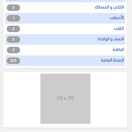
الكلى و المسالك
3
الأعصاب
1
القلب
2
النساء و الولادة
5
الباطنة
3
الصحة العامة
625
170 x 170