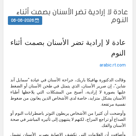
عادة لا إرادية تضر الأسنان بصمت أثناء
النوم
06-06-2026
عادة لا إرادية تضر الأسنان بصمت أثناء
النوم
arabic.rt.com
وقالت الدكتورة بهافيكا باريك، جراحة الأسنان في عيادة "سمايل آند
شاين"، إن صرير الأسنان، الذي يتمثل في طحن الأسنان أو الضغط
عليها بصورة لا إرادية، أصبح من المشكلات التي يلاحظها أطباء
الأسنان بشكل متزايد، خاصة لدى الأشخاص الذين يعانون من ضغوط
نفسية مرتفعة.
وأوضحت أن كثيرا من الأشخاص يربطون التوتر باضطرابات النوم أو
الصداع أو تراجع المزاج، لكنهم لا ينتبهون إلى تأثيره المباشر في صحة
الأسنان والفك.
وأضافت أن العلامات التي تكشف الإصابة بصرير الأسنان تشمل