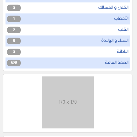
الكلى و المسالك
3
الأعصاب
1
القلب
2
النساء و الولادة
5
الباطنة
3
الصحة العامة
625
170 x 170