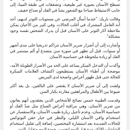
تسطح الأسنان بصورة غير طبيعية، وتشققات في طبقة المينا، إلى
جانب الاستيقاظ صباحا مع الشعور بشدّ في الفك أو صداع خفيف.
وقالت باريك: "عندما أسأل المرضى عن مستويات التوتر لديهم، أجد
أنه العامل المشترك في أغلب الحالات. وفي كثير من الأحيان يمكن
ملاحظة آثار التوتر على الأسنان قبل أن يدرك الشخص نفسه وجود
مشكلة".
وأشارت إلى أن أضرار صرير الأسنان تتراكم تدريجيا على مدى أشهر
أو سنوات، قبل أن تظهر في صورة سن متصدع أو ألم مستمر في
الفك أو زيادة ملحوظة في حساسية الأسنان.
وأكدت أن التدخل المبكر يساعد على الحد من الأضرار الطويلة الأمد،
موضحة أن أطباء الأسنان يستطيعون اكتشاف العلامات المبكرة
للحالة حتى قبل ظهور أعراض واضحة لدى المريض.
ولفتت إلى أن صرير الأسنان لا يقتصر على البالغين، بل يعد أكثر
شيوعا بين الأطفال والمراهقين مقارنة بكبار السن.
وقدمت الطبيبة خمس نصائح للأشخاص الذين يعتقدون أنهم يعانون
من صرير الأسنان، وهي مراقبة أعراض الصباح مثل شدّ الفك أو
حساسية الأسنان، وعدم تأجيل زيارة طبيب الأسنان، والاستفسار عن
استخدام واقي الأسنان الليلي، والنظر في خيار حقن البوتوكس
للحالات الشديدة بعد استشارة المختصين، إضافة إلى تقليل استخدام
الشاشات الإلكترونية قبل النوم لتحسين جودة النوم وتقليل التوتر.