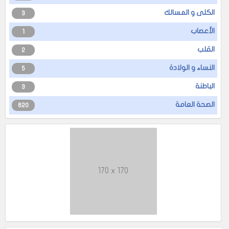
الكلى و المسالك
3
الأعصاب
1
القلب
2
النساء و الولادة
5
الباطنة
3
الصحة العامة
620
170 x 170