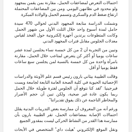
احتمالات التعرض لمضاعفات الحمل، مقارنة بمن يقمن بمجهود
ولو محدود في نظامهن اليومي. ومن بين المضاعفات المحتملة
ارتفاع ضغط الدم والسكري وتسمم الحمل والولادة المبكرة.
وشملت الدراسة متابعة المجهود البدني لحوالي 470 سيدة
حامل لمدة أسبوع واحد خلال الثلث الأول من شهور الحمل.
وكانت المتطوعات يرتدين أجهزة إلكترونية حول الفخذ لقياس
معدلات الجلوس مقابل فترات المجهود البدني.
وتبين من التجربة أن 2 من كل خمسة نساء يجلسن لمدة عشر
ساعات يوميا أو أكثر كن يتعرض لمتاعب خلال الحمل، مقارنة
بامرأة واحدة من كل خمسة بالنسبة لمن يجلسن سبع ساعات
فقط يوميا أو أقل.
وقالت الطبيبة بيثاني بارون رئيس قسم علم الأوبئة والدراسات
الإحصائية الحيوية في كلية الصحة العامة التابعة لجامعة ويست
فيرجينيا: "لقد كنا نتوقع أن الجلوس لفترة طويلة خلال الحمل
ربما يكون عادة غير صحية، ولكن تبين أن حجم الأضرار
والمخاطر الناجمة عن ذلك يفوق تقديراتنا".
ورغم أنه من المعروف أن ممارسة بعض التدريبات البدنية يقلل
احتمالات الإصابة بمضاعفات الحمل، تقر الطبيبة بارون بأن
ممارسة هذا القدر من النشاط الحركي ليست بمقدور الجميع.
ونقل الموقع الإلكتروني "هيلث داي" المتخصص في الأبحاث