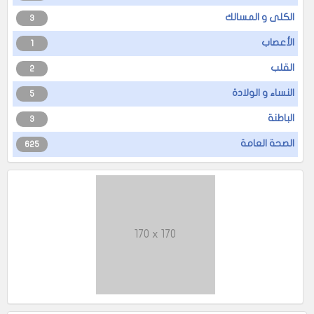
الكلى و المسالك
3
الأعصاب
1
القلب
2
النساء و الولادة
5
الباطنة
3
الصحة العامة
625
170 x 170