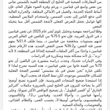
من المفارقات الصحية في الخليج أن المنطقة الغنية بالشمس تعاني
من نقص واسع في فيتامين د. ورغم وفرة الضوء طوال العام، فإن
أنماط الحياة الحديثة، والعمل في الأماكن المغلقة، والحرارة العالية
التي تدفع الناس إلى تجنب الشمس، واستخدام الملابس المغطية،
كلها عوامل تجعل التعرض الفعلي لأشعة الشمس أقل مما يتخيله
البعض.
وفقًا لمراجعة منهجية وتحليل تلوي نُشر عام 2025 عن نقص فيتامين
د في الدول العربية، فإن نحو 75.5% من البالغين في العالم العربي
لديهم مستويات منخفضة من فيتامين د، بينما صُنّف 51.4% منهم
ضمن فئة النقص، و36.2% ضمن النقص الشديد. هذه الأرقام تجعل
فيتامين د واحدًا من أكثر الملفات الصحية إلحاحًا في المنطقة، لا لأنه
"ترند"، بل لأنه مشكلة مثبتة ومتكررة في الدراسات.
وفي الإمارات تحديدًا، وجدت دراسة منشورة عن البالغين أن نحو
73% من العينة عانوا من نقص فيتامين د. هذه النسبة تشرح لماذا لا
تكفي عبارة "نحن نعيش في بلد مشمس" لتفسير الصحة الفعلية
للسكان. فالشمس موجودة، لكن نمط الحياة قد يحجب أثرها.
إذا استبعدنا ضجيج المنتجات الفيروسية، فإن الصورة تصبح أوضح:
أكثر ما يحتاجه كثيرون في الخليج ليس بالضرورة مكملات "التركيز
الخارق" أو "العمر الطويل"، بل تصحيح النواقص الأكثر شيوعًا، وعلى
رأسها فيتامين د، وأحيانًا الحديد، وفيتامين ب12، والكالسيوم،
والمغنيسيوم، وأحماض أوميغا-3، بحسب العمر، والنظام الغذائي،
والفحوصات، والحالة الصحية.
لكن القاعدة الأهم أن المكمل لا يجب أن يبدأ من إعلان، بل من فحص