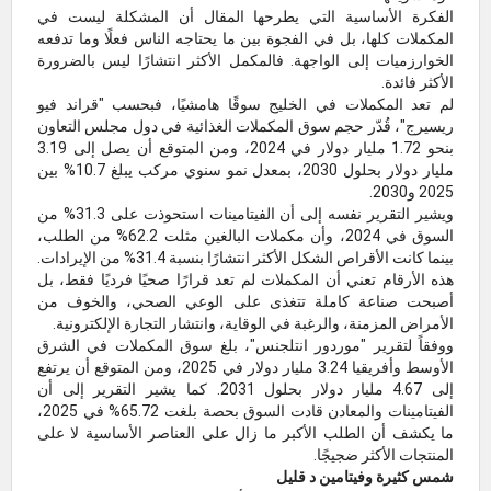
الفكرة الأساسية التي يطرحها المقال أن المشكلة ليست في
المكملات كلها، بل في الفجوة بين ما يحتاجه الناس فعلًا وما تدفعه
الخوارزميات إلى الواجهة. فالمكمل الأكثر انتشارًا ليس بالضرورة
الأكثر فائدة.
لم تعد المكملات في الخليج سوقًا هامشيًا، فبحسب "قراند فيو
ريسيرج"، قُدّر حجم سوق المكملات الغذائية في دول مجلس التعاون
بنحو 1.72 مليار دولار في 2024، ومن المتوقع أن يصل إلى 3.19
مليار دولار بحلول 2030، بمعدل نمو سنوي مركب يبلغ 10.7% بين
2025 و2030.
ويشير التقرير نفسه إلى أن الفيتامينات استحوذت على 31.3% من
السوق في 2024، وأن مكملات البالغين مثلت 62.2% من الطلب،
بينما كانت الأقراص الشكل الأكثر انتشارًا بنسبة 31.4% من الإيرادات.
هذه الأرقام تعني أن المكملات لم تعد قرارًا صحيًا فرديًا فقط، بل
أصبحت صناعة كاملة تتغذى على الوعي الصحي، والخوف من
الأمراض المزمنة، والرغبة في الوقاية، وانتشار التجارة الإلكترونية.
ووفقاً لتقرير "موردور انتلجنس"، بلغ سوق المكملات في الشرق
الأوسط وأفريقيا 3.24 مليار دولار في 2025، ومن المتوقع أن يرتفع
إلى 4.67 مليار دولار بحلول 2031. كما يشير التقرير إلى أن
الفيتامينات والمعادن قادت السوق بحصة بلغت 65.72% في 2025،
ما يكشف أن الطلب الأكبر ما زال على العناصر الأساسية لا على
المنتجات الأكثر ضجيجًا.
شمس كثيرة وفيتامين د قليل