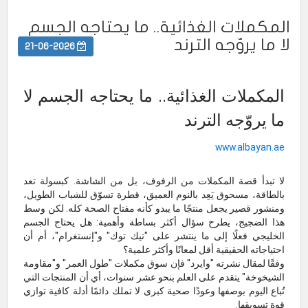
المكملات الغذائية.. ما يحتاجه الجسم
لا ما يروّجه الترند
21-06-2026
المكملات الغذائية.. ما يحتاجه الجسم لا
ما يروّجه الترند
www.albayan.ae
لا تبدأ قصة المكملات من الرفوف، بل من الشاشة. كبسولة تعد
بالطاقة، مسحوق يَعِد بالنوم العميق، قطرة تسوّق للشباب الطويل،
ومنشور قصير يجعل منتجًا ما يبدو كأنه مفتاح الصحة كله. لكن وسط
هذا الضجيج، يطرح سؤال أكثر بساطة وأهمية: هل يحتاج الجسم
الخليجي فعلًا إلى ما ينتشر على "تيك توك" و"إنستغرام"، أم أن
احتياجاته الحقيقية أقل لمعانًا وأكثر علمية؟
وفقًا لمقال نشرته "وايرد" فإن سوق مكملات "طول العمر" و"مقاومة
الشيخوخة" يتقدم على العلم بنحو عشر سنوات، أي أن المنتجات التي
تُباع اليوم بوصفها وعودًا صحية كبرى لا تملك دائمًا أدلة كافية توازي
قوة تسويقها.