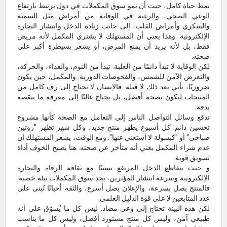
نمط حياة كامل، حيث أن نمو سوق المكملات في دول يرتبط بارتفاع
الوعي الصحي، والرغبة في الوقاية من أمراض مثل السمنة
والسكري وأمراض القلب، إلى جانب زيادة الدخل وانتشار التجارة
الإلكترونية. وهذا يعني أن المستهلك لا يشتري المكمل لأنه مريض
فقط، بل لأنه يريد أن يمنع المرض، أو يشعر بسيطرة أكبر على
صحته.
لكن الوقاية لا تبدأ دائمًا من العلبة. تبدأ من النوم، والغذاء، والحركة،
والتعرض الآمن للشمس، والفحوصات الدورية. والمكمل، حين يكون
ضروريًا، يأتي بعد ذلك لا قبله. فالإنسان لا يحتاج إلى رف كامل من
المنتجات ليكون بصحة أفضل، بل يحتاج غالبًا إلى معرفة ما ينقصه
بدقة.
تدفع وسائل التواصل الناس إلى التعامل مع الصحة كأنها مشروع
تحسين دائم. كل أسبوع يظهر منتج جديد، وكل شهر تظهر "روتين
صباحي" أو "كبسولة لا أستغني عنها". ومع الوقت، يشعر المستهلك أن
عدم شراء المكمل يعني أنه متأخر عن صحته. هنا يصبح الخوف أداة
تسويق قوية.
و حيث يتقاطع الدخل المرتفع نسبيًا مع ثقافة الرفاه والتجارة
الإلكترونية وسرعة انتشار المؤثرين، يجد سوق المكملات بيئة خصبة.
فالمنتج يصل بسرعة، والإعلان يصل أسرع، والثقة أحيانًا تُبنى على
عدد المتابعين لا على قوة الدليل العلمي.
لكن هذه البيئة تحتاج إلى وعي مضاد: ليس كل ما يُسوّق على أنه
طبيعي آمن، وليس كل منتج مستورد أفضل، وليس كل ما يناسب