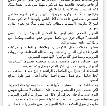
أو حاجة واضحة. فالحديد مثلًا قد يكون مهمًا لمن يعاني نقصًا مثبتًا،
لكنه قد يسبب مشكلات إذا أُخذ بلا داعٍ.
وفيتامين ب12 قد يكون ضروريًا للنباتيين أو لمن لديهم مشاكل
امتصاص، لكنه ليس حاجة عامة لكل الناس. وأوميغا-3 قد يكون مفيدًا
لمن لا يتناولون الأسماك بانتظام، لكنه ليس بديلًا عن نظام غذائي
متوازن.
السؤال الصحي الأهم ليس: ما المكمل الجديد؟ بل: ما النقص
الحقيقي؟ فهناك فرق بين مكمل يعوض فجوة غذائية، ومكمل يبيع
وعدًا كبيرًا بلغة علمية براقة.
تنتشر مكملات مثل الكولاجين، وNMN، وNAD+، والمركبات
المرتبطة بطول العمر، والمغنيسيوم بأشكاله المختلفة، ومشروبات
البروتين، ومساحيق "الديتوكس"، لأنها سهلة التسويق.
صور جميلة، ووعود واضحة، وتجربة شخصية قصيرة: "استخدمته
أسبوعين وتغيرت حياتي". لكن العلم لا يعمل بهذه السرعة.
المشكلة أن كثيرًا من المكملات الرائجة لا تُباع كغذاء مساعد، بل
كحل شامل: نوم أفضل، بشرة أجمل، طاقة أعلى، عمر أطول، مزاج
أحسن.
وهذه اللغة تجذب المستهلك لأنها تقدم الصحة بوصفها منتجًا سريعًا.
لكن بحسب خبراء الصحة والتغذية، فإن المكملات لا تستطيع تعويض
النوم السيئ، أو قلة الحركة، أو الأكل غير المتوازن، أو التوتر المزمن.
هي قد تساعد في حالات محددة، لكنها لا تصنع صحة كاملة وحدها.
ما يجعل سوق المكملات قابلًا للنمو ليس نقص عنصر واحد فقط، بل