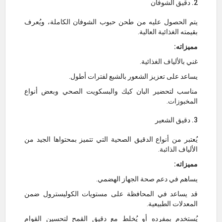
2. دقيق الشوفان
يتم الحصول عليه من طحن حبوب الشوفان الكاملة، ويُعرف
بقيمته الغذائية العالية.
مميزاته:
غني بالألياف الغذائية.
يساعد على تعزيز الشعور بالشبع لفترات أطول.
مناسب لتحضير البان كيك والبسكويت الصحي وبعض أنواع
المخبوزات.
3. دقيق الشعير
يُعتبر من أنواع الدقيق الصحية التي تتميز بمحتواها الجيد من
الألياف الذائبة.
مميزاته:
يساهم في دعم صحة الجهاز الهضمي.
قد يساعد في المحافظة على مستويات الكوليسترول ضمن
المعدلات الطبيعية.
يُستخدم بمفرده أو يُخلط مع دقيق القمح لتحسين القوام