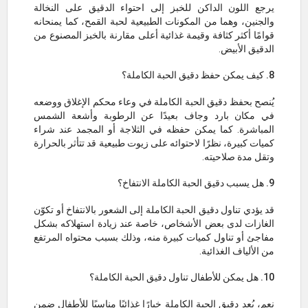
يرجع اللون الداكن للخبز إلى احتواء الدقيق على النخالة
والجنين، وهما من المكونات الطبيعية لحبة القمح، كما يمنحانه
قوامًا أكثر كثافة وقيمة غذائية أعلى مقارنة بالخبز المصنوع من
الدقيق الأبيض.
8. كيف يمكن حفظ دقيق الحبة الكاملة؟
يُنصح بحفظ دقيق الحبة الكاملة في وعاء محكم الإغلاق ووضعه
في مكان بارد وجاف بعيدًا عن الرطوبة وأشعة الشمس
المباشرة. كما يمكن حفظه في الثلاجة أو المجمد عند شراء
كميات كبيرة، نظرًا لاحتوائه على زيوت طبيعية قد تتأثر بالحرارة
وتقل مدة صلاحيته.
9. هل يسبب دقيق الحبة الكاملة الانتفاخ؟
قد يؤدي تناول دقيق الحبة الكاملة إلى الشعور بالانتفاخ أو تكوّن
الغازات لدى بعض الأشخاص، خاصة عند زيادة استهلاكه بشكل
مفاجئ أو تناول كميات كبيرة منه، وذلك بسبب محتواه المرتفع
من الألياف الغذائية.
10. هل يمكن للأطفال تناول دقيق الحبة الكاملة؟
نعم، يُعد دقيق الحبة الكاملة خيارًا غذائيًا مناسبًا للأطفال ضمن