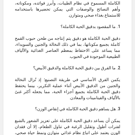
الكاملة المسموح في نظام الطيبات، وأبرز فوائده، ومكوناته،
وأهم النصائح والوصفات التي يمكن تحضيرها باستخدامه
للاستمتاع بغذاء صحي ومتوازن.
1. ما المقصود بدقيق الحبة الكاملة؟
دقيق الحبة الكاملة هو دقيق يتم إنتاجه من طحن حبوب القمح
كاملة بجميع مكوناتها، بما في ذلك النخالة والجنين والسويداء،
مما يساعد على الاحتفاظ بمعظم العناصر الغذائية والألياف
الطبيعية الموجودة في الحبوب.
2. ما الفرق بين دقيق الحبة الكاملة والدقيق الأبيض؟
يكمن الفرق الأساسي في طريقة التصنيع؛ إذ تُزال النخالة
والجنين من الدقيق الأبيض أثناء عملية التكرير، بينما يحتفظ
دقيق الحبة الكاملة بجميع أجزاء الحبة، مما يجعله أكثر غنىً
بالألياف والفيتامينات والمعادن.
3. هل يساهم دقيق الحبة الكاملة في إنقاص الوزن؟
يمكن أن يساعد دقيق الحبة الكاملة على تعزيز الشعور بالشبع
لفترات أطول وتقليل الرغبة في تناول الطعام، إلا أن فقدان
الوزن يعتمد على اتباع نظام غذائي متوازن ونمط حياة صحي،