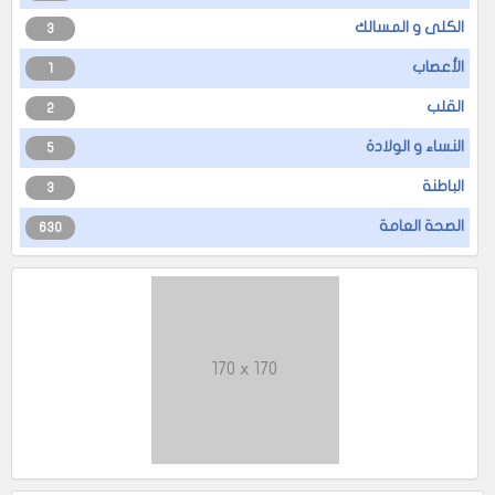
الكلى و المسالك
3
الأعصاب
1
القلب
2
النساء و الولادة
5
الباطنة
3
الصحة العامة
630
170 x 170