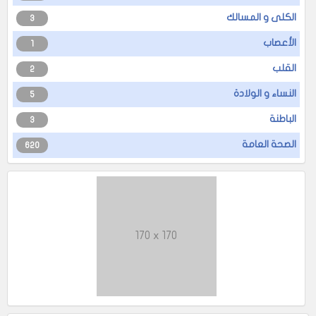
الكلى و المسالك
3
الأعصاب
1
القلب
2
النساء و الولادة
5
الباطنة
3
الصحة العامة
620
170 x 170