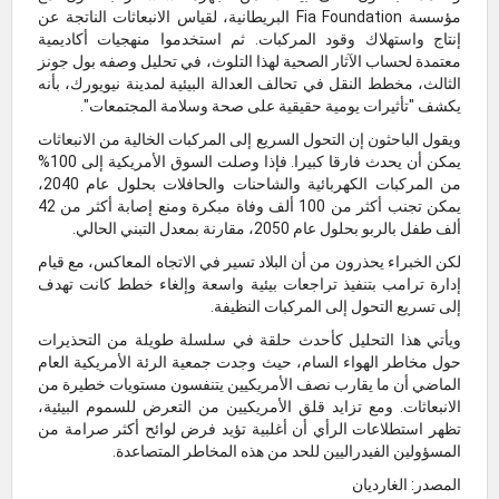
مؤسسة Fia Foundation البريطانية، لقياس الانبعاثات الناتجة عن
إنتاج واستهلاك وقود المركبات. ثم استخدموا منهجيات أكاديمية
معتمدة لحساب الآثار الصحية لهذا التلوث، في تحليل وصفه بول جونز
الثالث، مخطط النقل في تحالف العدالة البيئية لمدينة نيويورك، بأنه
يكشف "تأثيرات يومية حقيقية على صحة وسلامة المجتمعات".
ويقول الباحثون إن التحول السريع إلى المركبات الخالية من الانبعاثات
يمكن أن يحدث فارقا كبيرا. فإذا وصلت السوق الأمريكية إلى 100%
من المركبات الكهربائية والشاحنات والحافلات بحلول عام 2040،
يمكن تجنب أكثر من 100 ألف وفاة مبكرة ومنع إصابة أكثر من 42
ألف طفل بالربو بحلول عام 2050، مقارنة بمعدل التبني الحالي.
لكن الخبراء يحذرون من أن البلاد تسير في الاتجاه المعاكس، مع قيام
إدارة ترامب بتنفيذ تراجعات بيئية واسعة وإلغاء خطط كانت تهدف
إلى تسريع التحول إلى المركبات النظيفة.
ويأتي هذا التحليل كأحدث حلقة في سلسلة طويلة من التحذيرات
حول مخاطر الهواء السام، حيث وجدت جمعية الرئة الأمريكية العام
الماضي أن ما يقارب نصف الأمريكيين يتنفسون مستويات خطيرة من
الانبعاثات. ومع تزايد قلق الأمريكيين من التعرض للسموم البيئية،
تظهر استطلاعات الرأي أن أغلبية تؤيد فرض لوائح أكثر صرامة من
المسؤولين الفيدراليين للحد من هذه المخاطر المتصاعدة.
المصدر: الغارديان