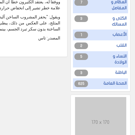
ووفقا له، يعتقد الكثيرون خطأ أن ال
العظام و
7
علامة خطر تشير إلى انخفاض حرارة ال
المفاصل
ويقول: "يحفز المشروب الساخن آلية ا
الكلى و
3
المثلج، على العكس من ذلك، يبطئ ه
المسالك
الساخنة بدون سكر تبرد الجسم، بينما 
الأعصاب
1
المصدر: تاس
القلب
2
النساء و
5
الولادة
الباطنة
3
الصحة العامة
625
170 x 170