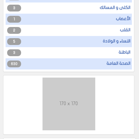
الكلى و المسالك
3
الأعصاب
1
القلب
2
النساء و الولادة
5
الباطنة
3
الصحة العامة
630
170 x 170