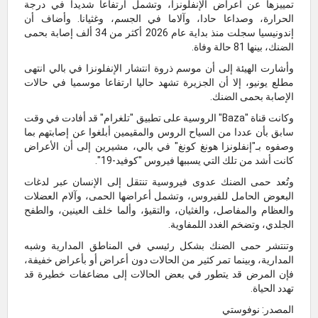
تمييزها عن أعراض الإنفلونزا، وتشمل ارتفاعا شديدا في درجة
الحرارة، وصداعا حادا، وآلاما في الجسم، وغثيانا. وأضاف أن
إندونيسيا سجلت منذ بداية عام 2026 أكثر من 34 ألف إصابة بحمى
الضنك، بينها 81 حالة وفاة.
وأشارت الهيئة إلى أن موسم ذروة انتشار الإنفلونزا في بالي انتهى
مطلع يونيو، إلا أن الجزيرة تشهد حاليا ارتفاعا موسميا في حالات
الإصابة بحمى الضنك.
وكانت قناة "Baza" الروسية على تطبيق "تلغرام" قد أفادت في وقت
سابق بأن عددا من السياح الروس والمقيمين أبلغوا عن إصابتهم بما
وصفوه بـ"إنفلونزا هونغ كونغ" في بالي، مشيرين إلى أن الأعراض
كانت أشد من تلك التي يسببها فيروس "كوفيد-19".
وتُعد حمى الضنك عدوى فيروسية تنتقل إلى الإنسان عبر لدغات
البعوض الحامل للفيروس، وتشمل أعراضها الحمى، وآلام العضلات
والعظام والمفاصل، والغثيان، والتقيؤ، وألما خلف العينين، والطفح
الجلدي، وتضخم الغدد اللمفاوية.
وتنتشر حمى الضنك بشكل رئيسي في المناطق المدارية وشبه
المدارية، وبينما تمر كثير من الحالات دون أعراض أو بأعراض خفيفة،
فإن المرض قد يتطور في بعض الحالات إلى مضاعفات خطيرة قد
تهدد الحياة.
المصدر: نوفوستي