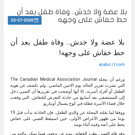
بلا عضة ولا خدش.. وفاة طفل بعد أن
حط خفاش على وجهه
03-07-2026
بلا عضة ولا خدش.. وفاة طفل بعد أن
حط خفاش على وجهه!
arabic.rt.com
ورغم أن مجلة The Canadian Medical Association Journal
التي نشرت تقرير الحالة يوم الاثنين الماضي، ولم تكشف عن هوية
الطفل أو أفراد أسرته، إلا أنها أوضحت في تقريرها أن الصبي دخل
إلى المستشفى بعد أسابيع من حادثة التعرض للخفاش، التي وقعت
خلال قضاء الأسرة عطلة في كوخ بشمال أونتاريو.
ووفقا لما نقلته المجلة عن والدي الطفل، فإن الحادثة بدأت قبل 19
يوما من ظهور الأعراض الأولى، حين استيقظ الصبي على خفاش
يحط على أنفه وفمه أثناء نومه.
وقد قام الصبي بطرد الخفاش بيده عن وجهه، فيما تمكن والده من