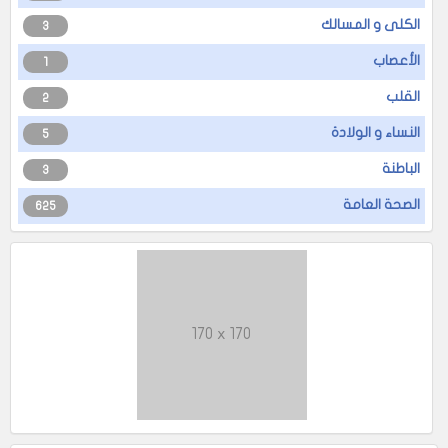
الكلى و المسالك
3
الأعصاب
1
القلب
2
النساء و الولادة
5
الباطنة
3
الصحة العامة
625
170 x 170