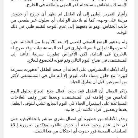
الإمساك بالخفاش باستخدام قدر الطهي وأطلقه في الخارج.
وأشار التقرير الطبي إلى أن الطفل لم يظهر أي جروح أو خدوش
مرئية على وجهه، كما لم يلاحظ الوالدان أي سلوك غير طبيعي من
جانب الخفاش، وهو ما دفعهما إلى عدم التوجه لتقييم طبي في ذلك
الوقت.
ولم يتدهور الوضع الصحي للصبي إلا بعد 20 يوما من الحادثة، حين
أحضره والداه إلى قسم الطوارئ في أحد المستشفيات. وقد صرح له
بالخروج في البداية، لكن الأعراض تطورت سريعا، فأعيد إلى
المستشفى في صباح اليوم التالي وتم قبوله للخضوع للعلاج.
وأكد الأطباء المشرفون على الحالة أن صحة الطفل "تدهورت بسرعة
كبيرة" مع حلول مساء ذلك اليوم، إلا أنه ظل في المستشفى لأكثر
من أسبوعين قبل أن يفارق الحياة.
وذكر المقال أن الطفل فقد ردود أفعال جذع الدماغ بحلول اليوم
الخامس من إقامته في المستشفى، وبعدها تقرر وقف العلاجات
المساعدة على استمرار الحياة في اليوم السابع عشر، ليتوفى الطفل
بعدها وبحضور أفراد عائلته إلى جانبه.
وحذر الأطباء من خطورة أي اتصال بشري مباشر بالخفافيش، حتى
في حال عدم وجود عضة أو خدش ظاهر، مؤكدين ضرورة إبلاغ
السلطات الصحية فور حدوث أي احتكاك من هذا القبيل.