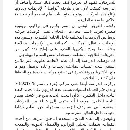
للسرطان، لكنهم لم يعرفوا كيف يحدث ذلك عمليًا. وأضاف أن
الدراسة كشفت لأول مرة طريقة "تواصل" الإنزيمات وتعاونها
لإنتاج هذه المركبات، وهو ما يفتح الباب أمام تصميم أدوية جديدة
تحاكي ما تفعله الطبيعة.
وكشف الفريق البحثي أن السر يكمن في تراكيب بروتينية
صغيرة تُعرف باسم "مجالات الالتحام"، تعمل كوصلات جزيئية
تربط بين الإنزيمات المختلفة داخل الخلية البكتيرية. وتسمح هذه
الوصلات بانتقال المركبات الكيميائية بين الإنزيمات بسلاسة
ودقة، مما يمنح البكتيريا القدرة على إنتاج عدد كبير من
الجزيئات العلاجية المختلفة باستخدام نفس النظام البيولوجي.
كما توصلت الدراسة إلى أن هذه الأنظمة تطورت عبر ملايين
السنين نتيجة عمليات تضاعف الجينات وإعادة ترتيبها، وهو ما
منح البكتيريا مرونة كبيرة في تصنيع مركبات جديدة مع الحفاظ
على كفاءتها العلاجية.
وركزت الدراسة أيضا على مركب يُعرف باسم FR-901375،
والذي حيّر العلماء لسنوات بسبب عدم قدرتهم على تحديد كيفية
إنتاجه داخل البكتيريا. إلا أن البحث الجديد نجح في كشف مسار
إنتاجه الكامل، موضحا أنه ينتمي إلى عائلة من المركبات
المعقدة التي تستهدف إنزيمات مسؤولة عن تنظيم نشاط
الجينات داخل الخلايا السرطانية.
وللوصول إلى هذه النتائج، استخدم الباحثون مزيجا من أحدث
التقنيات، شملت التحليل الوراثي، والكيمياء الحيوية، والنمذجة