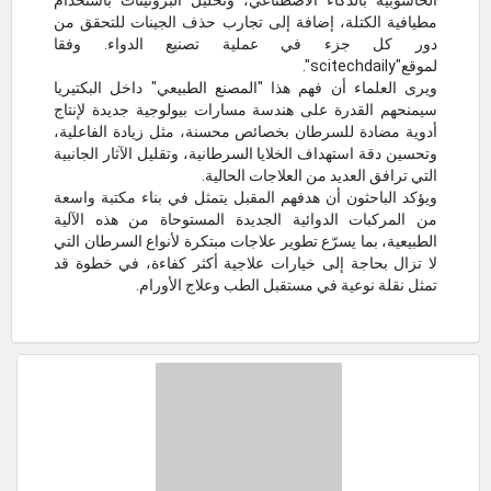
الحاسوبية بالذكاء الاصطناعي، وتحليل البروتينات باستخدام
مطيافية الكتلة، إضافة إلى تجارب حذف الجينات للتحقق من
دور كل جزء في عملية تصنيع الدواء. وفقا
لموقع"scitechdaily".
ويرى العلماء أن فهم هذا "المصنع الطبيعي" داخل البكتيريا
سيمنحهم القدرة على هندسة مسارات بيولوجية جديدة لإنتاج
أدوية مضادة للسرطان بخصائص محسنة، مثل زيادة الفاعلية،
وتحسين دقة استهداف الخلايا السرطانية، وتقليل الآثار الجانبية
التي ترافق العديد من العلاجات الحالية.
ويؤكد الباحثون أن هدفهم المقبل يتمثل في بناء مكتبة واسعة
من المركبات الدوائية الجديدة المستوحاة من هذه الآلية
الطبيعية، بما يسرّع تطوير علاجات مبتكرة لأنواع السرطان التي
لا تزال بحاجة إلى خيارات علاجية أكثر كفاءة، في خطوة قد
تمثل نقلة نوعية في مستقبل الطب وعلاج الأورام.