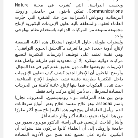
وبحسب الدراسة، التي نُشرت في مجلة Nature
Communications، تمكن باحثون من جامعتي وارويك
البريطانية وموناش الأسترالية من فك الشفرة التي حيّرت
العلماء لعقود، والمتعلقة بآلية تعاون الإنزيمات البكتيرية لإنتاج
مجموعة متنوعة من المركبات الدوائية باستخدام نظام بيولوجي
واحد.
ولسنوات طويلة، حاول الباحثون استغلال هذه الآلية الطبيعية
لإنتاج أدوية جديدة عبر ما يُعرف بـ"التخليق الحيوي التوافقي"،
وهي تقنية تعتمد على توظيف الإنزيمات البكتيرية لتصنيع
مركبات دوائية مبتكرة. إلا أن محدودية فهم طريقة تواصل هذه
الإنزيمات مع بعضها حالت دون تحقيق تقدم كبير في هذا المجال.
وأوضح الباحثون أن الإنجاز الجديد كشف كيف تتعاون الإنزيمات
داخل البكتيريا بطريقة دقيقة تشبه خطوط الإنتاج الصناعية،
حيث تتبادل المكونات فيما بينها لإنتاج عائلة كاملة من الجزيئات
المضادة للسرطان، بدلاً من إنتاج مركب واحد فقط.
ومن بين هذه المركبات دواء روميديبسين، المعروف تجاريا
باسم Istodax، وهو علاج معتمد لعلاج بعض أنواع سرطانات
الدم. ويأمل العلماء أن يتيح فهم هذه الآلية إنتاج نسخ أكثر تطورًا
من هذا الدواء، تتمتع بفعالية أكبر وآثار جانبية أقل.
وأشار الباحث الرئيسي في الدراسة، الدكتور مونرو باسمور من
جامعة وارويك، إلى أن العلماء كانوا يدركون منذ سنوات أن
البكتيريا قادرة على تصنيع عدة نسخ من الأدوية المضادة