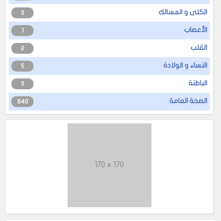
الكلى و المسالك
3
الأعصاب
1
القلب
2
النساء و الولادة
5
الباطنة
3
الصحة العامة
640
170 x 170