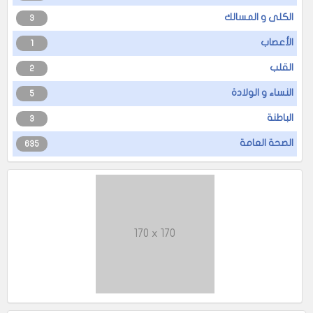
الكلى و المسالك
3
الأعصاب
1
القلب
2
النساء و الولادة
5
الباطنة
3
الصحة العامة
635
170 x 170