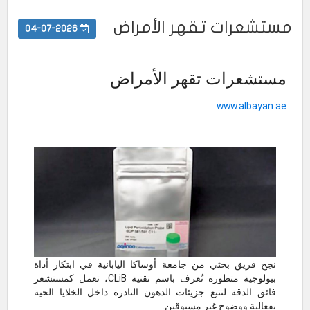
مستشعرات تقهر الأمراض
04-07-2026
مستشعرات تقهر الأمراض
www.albayan.ae
نجح فريق بحثي من جامعة أوساكا اليابانية في ابتكار أداة
بيولوجية متطورة تُعرف باسم تقنية CLiB، تعمل كمستشعر
فائق الدقة لتتبع جزيئات الدهون النادرة داخل الخلايا الحية
بفعالية ووضوح غير مسبوقين.